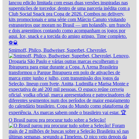
Smirnoff, Philco, Budweiser, Superbet, Chevrolet,
O Brasil parou pra procurar tudo sobre a Seleção!