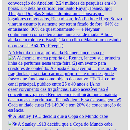
A Alchemia, marca própria da Renner, lançou sua pr
⚽ A Stanley 1913 decidiu que a Copa do Mundo cabe