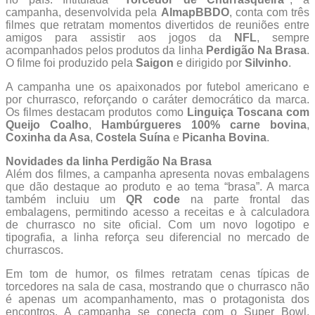
campanha, desenvolvida pela
AlmapBBDO
, conta com três
filmes que retratam momentos divertidos de reuniões entre
amigos para assistir aos jogos da
NFL
, sempre
acompanhados pelos produtos da linha
Perdigão Na Brasa
.
O filme foi produzido pela
Saigon
e dirigido por
Silvinho
.
A campanha une os apaixonados por futebol americano e
por churrasco, reforçando o caráter democrático da marca.
Os filmes destacam produtos como
Linguiça Toscana com
Queijo Coalho
,
Hambúrgueres 100% carne bovina
,
Coxinha da Asa
,
Costela Suína
e
Picanha Bovina
.
Novidades da linha Perdigão Na Brasa
Além dos filmes, a campanha apresenta novas embalagens
que dão destaque ao produto e ao tema “brasa”. A marca
também incluiu um
QR code
na parte frontal das
embalagens, permitindo acesso a receitas e à calculadora
de churrasco no site oficial. Com um novo logotipo e
tipografia, a linha reforça seu diferencial no mercado de
churrascos.
Em tom de humor, os filmes retratam cenas típicas de
torcedores na sala de casa, mostrando que o churrasco não
é apenas um acompanhamento, mas o protagonista dos
encontros. A campanha se conecta com o Super Bowl,