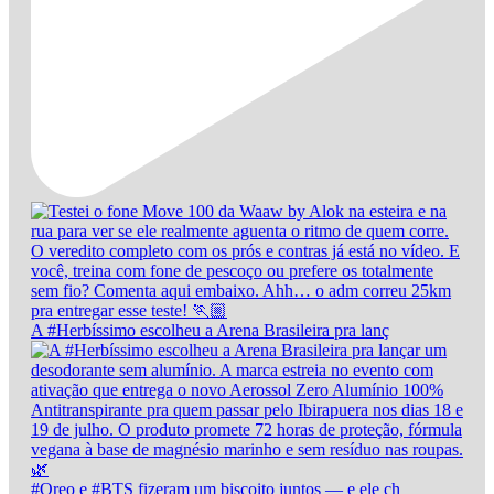
A #Herbíssimo escolheu a Arena Brasileira pra lanç
#Oreo e #BTS fizeram um biscoito juntos — e ele ch