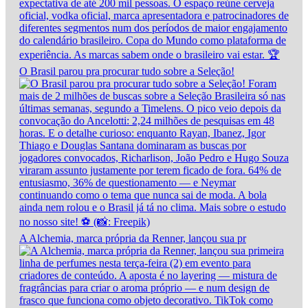
O Brasil parou pra procurar tudo sobre a Seleção!
A Alchemia, marca própria da Renner, lançou sua pr