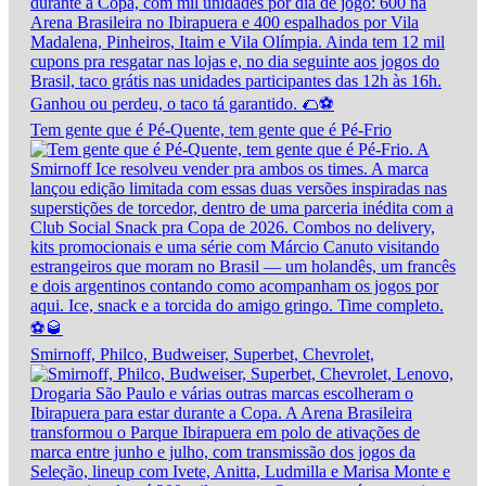
Tem gente que é Pé-Quente, tem gente que é Pé-Frio
Smirnoff, Philco, Budweiser, Superbet, Chevrolet,