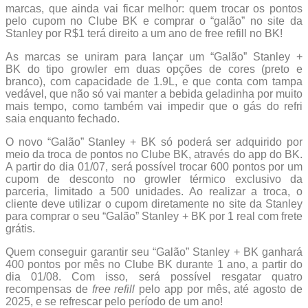
marcas, que ainda vai ficar melhor: quem trocar os pontos
pelo cupom no Clube BK e comprar o “galão” no site da
Stanley por R$1 terá direito a um ano de free refill no BK!
As marcas se uniram para lançar um “Galão” Stanley +
BK do tipo growler em duas opções de cores (preto e
branco), com capacidade de 1.9L, e que conta com tampa
vedável, que não só vai manter a bebida geladinha por muito
mais tempo, como também vai impedir que o gás do refri
saia enquanto fechado.
O novo “Galão” Stanley + BK só poderá ser adquirido por
meio da troca de pontos no Clube BK, através do app do BK.
A partir do dia 01/07, será possível trocar 600 pontos por um
cupom de desconto no growler térmico exclusivo da
parceria, limitado a 500 unidades. Ao realizar a troca, o
cliente deve utilizar o cupom diretamente no site da Stanley
para comprar o seu “Galão” Stanley + BK por 1 real com frete
grátis.
Quem conseguir garantir seu “Galão” Stanley + BK ganhará
400 pontos por mês no Clube BK durante 1 ano, a partir do
dia 01/08. Com isso, será possível resgatar quatro
recompensas de
free refill
pelo app por mês, até agosto de
2025, e se refrescar pelo período de um ano!