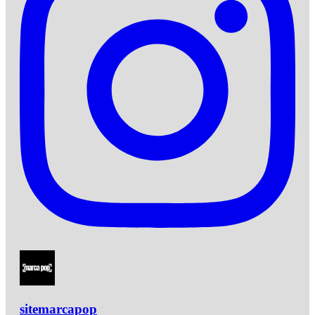
sitemarcapop