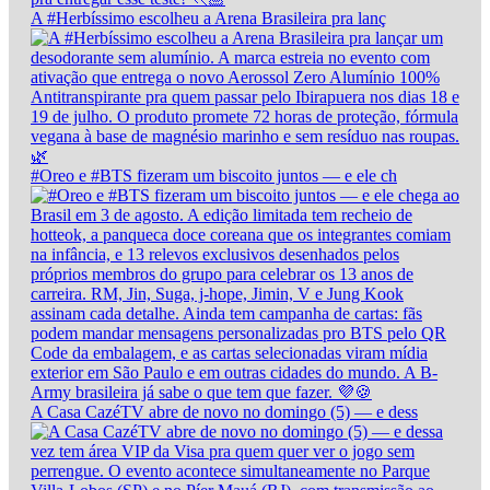
A #Herbíssimo escolheu a Arena Brasileira pra lanç
#Oreo e #BTS fizeram um biscoito juntos — e ele ch
A Casa CazéTV abre de novo no domingo (5) — e dess