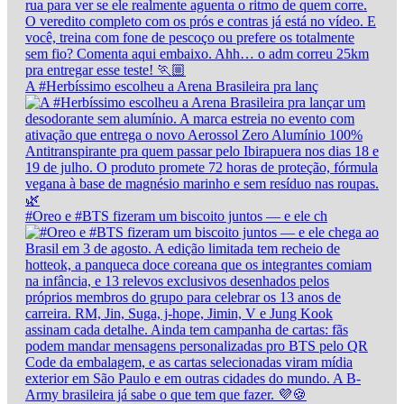
A #Herbíssimo escolheu a Arena Brasileira pra lanç
#Oreo e #BTS fizeram um biscoito juntos — e ele ch