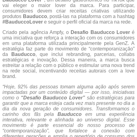
vai eleger o maior lover da marca. Para participar,
consumidores devem criar receitas criativas utilizando
produtos
Bauducco
, postá-las na plataforma com a hashtag
#BauduccoLover
e seguir o perfil oficial da marca na rede.
Criado pela agência Ampfy, o
Desafio Bauducco Lover
é
uma iniciativa que reforça a interação com os consumidores
em uma plataforma utilizada principalmente pela GenZ. A
estratégia faz parte do movimento de “contemporanização”
da
Bauducco
, que inclui rebranding, parcerias, collabs
estratégicas e inovação. Dessa maneira, a marca busca
estreitar a relação com o público e estimular uma nova trend
na rede social, incentivando receitas autorais com a love
brand.
“Hoje, 92% das pessoas tomam alguma ação após serem
impactadas por um conteúdo digital — por isso, iniciativas
como o
“Desafio Bauducco Lover”
são estratégicas para
garantir que a marca esteja cada vez mais presente no dia a
dia da nova geração de consumidores. Transformamos o
carinho dos fãs pela
Bauducco
em uma experiência
interativa, relevante e alinhada ao universo digital. Esse
movimento é parte essencial do nosso processo de
“contemporanização”, que fortalece a conexão com
diferentes gerações e amplia o repertório de consumo dos