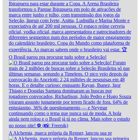
O Brasil parou pra procurar tudo sobre a Seleção!
A Alchemia, marca própria da Renner, lançou sua pr