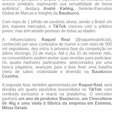
nossos produtos, explorando sua versatilidade de forma
autêntica”
, destaca
André Kieling
, Gerente-Executivo
Global de Marcas e Insights da
Bauducco
.
Com mais de 1 bilhão de usuários ativos, sendo o Brasil um
dos maiores mercados, o
TikTok
cresceu com o público
jovem, mas tem atraído pessoas de todas as idades.
A influenciadora
Raquel Real
(@raquelrealoficial),
conhecida por seus conteúdos de humor e com mais de 500
mil seguidores, deu início à primeira fase da competição no
último domingo, 23 de março. Até o dia 31 do mesmo mês,
os consumidores podem postar suas receitas para participar.
Os quatro melhores participantes, selecionados por uma
banca julgadora, avançam para a fase final: uma batalha
cheia de sabor, criatividade e diversão na
Bauducco
Cozinha
.
A segunda fase, também apresentada por
Raquel Real
, será
dividida em quatro episódios transmitidos no
TikTok
, com
conteúdo exclusivo e reacts na plataforma. O vencedor
ganhará
um ano de produtos Bauducco, um Chocottone
de 4kg e uma visita à fábrica da empresa em Extrema,
Minas Gerais
.